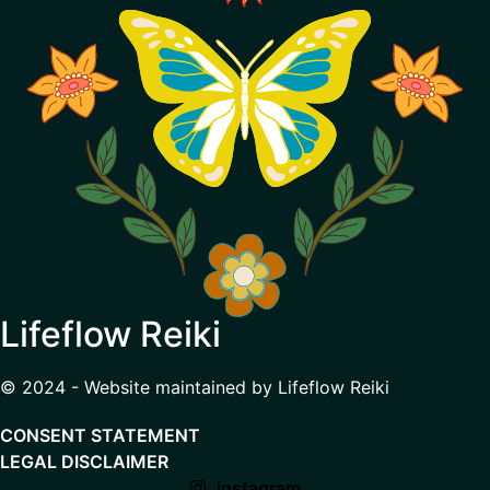
Lifeflow Reiki
© 2024 - Website maintained by Lifeflow Reiki
CONSENT STATEMENT
LEGAL DISCLAIMER
instagram