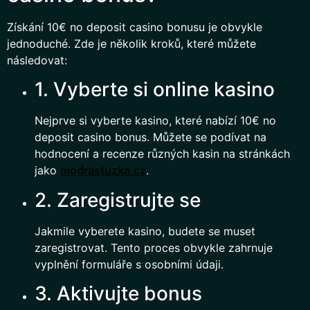
Získání 10€ no deposit casino bonusu je obvykle
jednoduché. Zde je několik kroků, které můžete
následovat:
1. Vyberte si online kasino
Nejprve si vyberte kasino, které nabízí 10€ no
deposit casino bonus. Můžete se podívat na
hodnocení a recenze různých kasin na stránkách
jako
modrastuzka.cz
.
2. Zaregistrujte se
Jakmile vyberete kasino, budete se muset
zaregistrovat. Tento proces obvykle zahrnuje
vyplnění formuláře s osobními údaji.
3. Aktivujte bonus