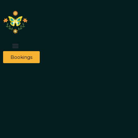
Bookings