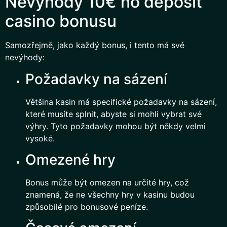
Nevýhody 10€ no deposit
casino bonusu
Samozřejmě, jako každý bonus, i tento má své
nevýhody:
Požadavky na sázení
Většina kasin má specifické požadavky na sázení,
které musíte splnit, abyste si mohli vybrat své
výhry. Tyto požadavky mohou být někdy velmi
vysoké.
Omezené hry
Bonus může být omezen na určité hry, což
znamená, že ne všechny hry v kasinu budou
způsobilé pro bonusové peníze.